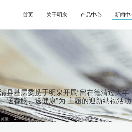
首页
关于明泉
产品中心
新闻中
产品中心
公司介绍
航空、航天
关于明泉
领导关怀
汽车、农机、汽配
我们的服务
董事长致辞
汽车零件、轨道交通
新闻中心
发展历程
家电、电气开关、灯具
ENTER
清县基层委携手明泉开展“留在德清过大年
合作客户
公司荣誉
电梯、工程机械
、送春联、送健康”为 主题的迎新纳福活动
党政工团
户外产品、积放链输送系统
览量： 4289
发布日期： 2021-01-24
电泳涂装、环保工程设备