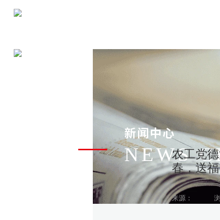
SCROLL
新闻中心
NEWS C
农工党德
春，送福
来源：
浏