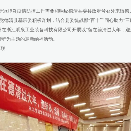
环保型粉末涂料
冠肺炎疫情防控工作需要和响应德清县委县政府号召外来留德
精密钣金制造
党德清县基层委积极谋划，结合县委统战部“百十千同心助力”三
日在浙江明泉工业装备科技有限公司开展以“留在德清过大年，迎
环保与水处理
康”为
主题的迎新纳福活动。
春联