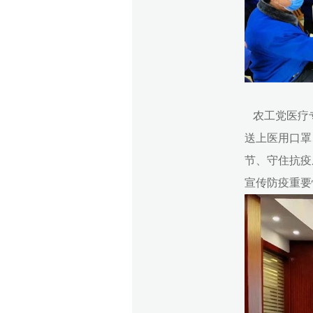
农工党医疗专
送上医用口罩
节、守住抗疫
宣传防疫重要