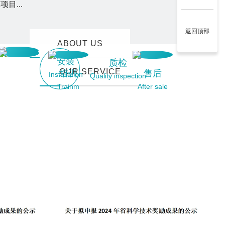
目...
返回顶部
ABOUT US
安装
质检
OUR SERVICE
培训
售后
Installation
Quality inspection
Trainm
After sale