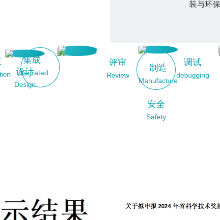
装与环保项
集成
证
评审
调试
制造
设计
Integrated
tion
Review
debugging
Manufacture
Design
安全
Safety