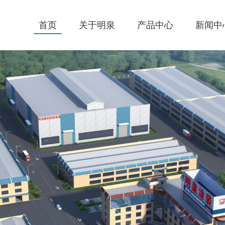
首页
关于明泉
产品中心
新闻中
产品中心
公司介绍
航空、航天
关于明泉
领导关怀
汽车、农机、汽配
我们的服务
董事长致辞
汽车零件、轨道交通
新闻中心
发展历程
家电、电气开关、灯具
合作客户
公司荣誉
电梯、工程机械
党政工团
户外产品、积放链输送系统
电泳涂装、环保工程设备