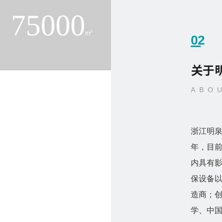
75000
2
m
02
关于
ABO
浙江明泉
年，目
内具有
保设备
造商；
学、中