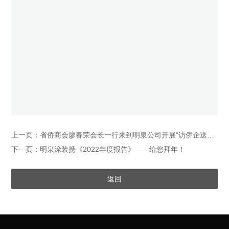
上一页：省侨商会廖春荣会长一行来到明泉公司开展“访侨企送服务”活动
下一页：明泉涂装携《2022年度报告》——给您拜年！
返回